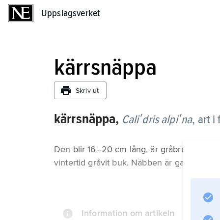
Uppslagsverket
Uppslagsverket
kärrsnäppa
Skriv ut
kärrsnäppa,
Caliʹdris alpiʹna
,
art i
Den blir 16–20 cm lång, är gråbrunspräckl
vintertid gråvit buk. Näbben är ganska lån
Information om artikeln