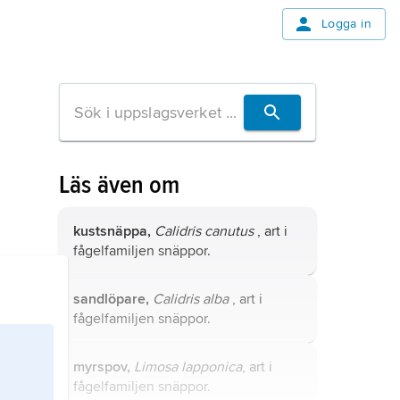
Logga in
Läs även om
kustsnäppa,
Calidris canutus
, art i
fågelfamiljen snäppor.
sandlöpare,
Calidris alba
, art i
fågelfamiljen snäppor.
myrspov,
Limosa lapponica
, art i
fågelfamiljen snäppor.