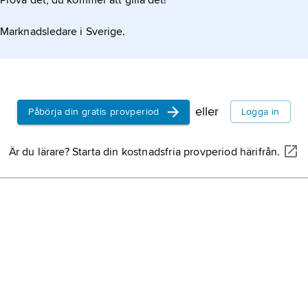
Prova det, du kommer att gilla det!
Marknadsledare i Sverige.
eller
Påbörja din gratis provperiod
Logga in
Är du lärare? Starta din kostnadsfria provperiod härifrån.