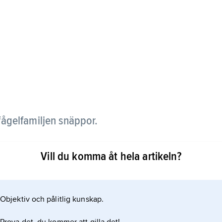
 fågelfamiljen snäppor.
ig på ovansidan och har sommartid svart buk,
Vill du komma åt hela artikeln?
g och något böjd.
Objektiv och pålitlig kunskap.