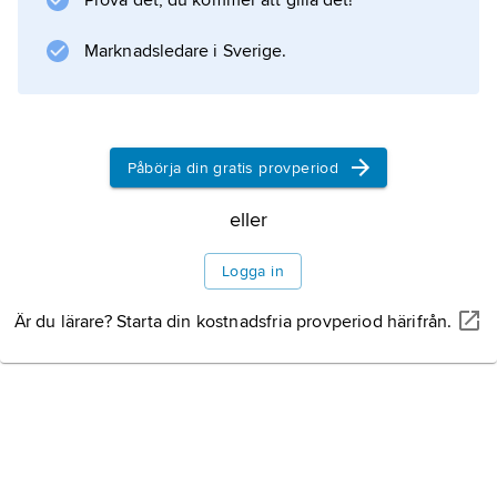
Prova det, du kommer att gilla det!
,
Stora Harrie
Marknadsledare i Sverige.
,
Södervidinge
och
Virke
Påbörja din gratis provperiod
.
eller
Logga in
Information om artikeln
Är du lärare? Starta din kostnadsfria provperiod härifrån.