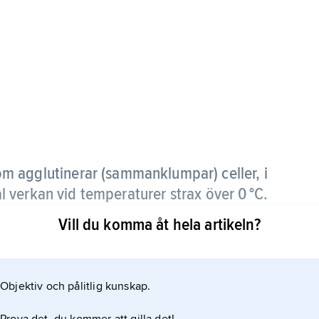
om agglutinerar (sammanklumpar) celler, i
 verkan vid temperaturer strax över 0 °C.
Vill du komma åt hela artikeln?
obulinklassen IgM och kan ge agglutination av
utoantikroppar). Alloantikroppar, dvs. antikroppar
 art, av utpräglad köldtyp förekommer inom vissa
Objektiv och pålitlig kunskap.
r också blodgruppsspecificitet och är vanligen