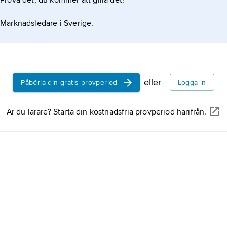
Prova det, du kommer att gilla det!
Marknadsledare i Sverige.
eller
Påbörja din gratis provperiod
Logga in
Är du lärare? Starta din kostnadsfria provperiod härifrån.