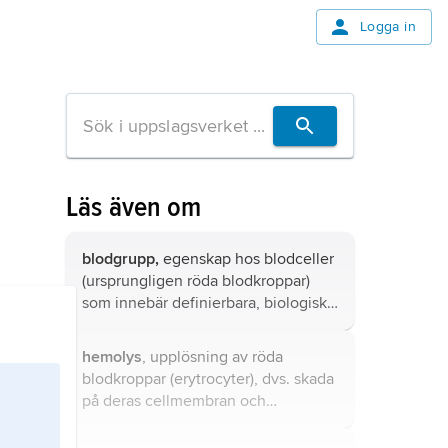
Logga in
Läs även om
blodgrupp,
egenskap hos blodceller
(ursprungligen röda blodkroppar)
som innebär definierbara, biologiskt
viktiga skillnader mellan individer
inom en viss art.
hemolys
, upplösning av röda
blodkroppar (erytrocyter), dvs. skada
på deras cellmembran och
frisättning av det röda
blodfärgämnet (hemoglobin).