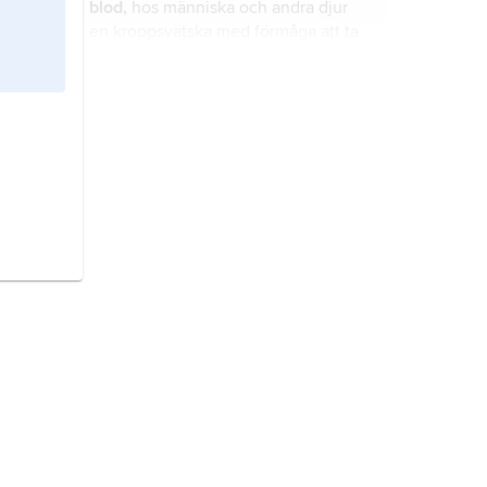
blod,
hos människa och andra djur
en kroppsvätska med förmåga att ta
upp, transportera och leverera bl.a.
syre, koldioxid, näringsämnen och
ämnesomsättningsprodukter till och
vitaminer
, organiska föreningar som
från kroppens vävnader och organ.
djur inklusive människa behöver och
som måste tillföras genom födan
eftersom de inte i tillräcklig mängd,
eller inte alls, kan bildas i kroppen.
cancer
, samlingsbenämning på
tumörer av malign (elakartad)
karaktär.