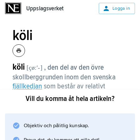
Uppslagsverket
Uppslagsverket
Logga in
köli
köli
, den del av den övre
[çø:ʹ-]
skollberggrunden inom den svenska
fjällkedjan
som består av relativt
välbevarade sedimentära och
Vill du komma åt hela artikeln?
vulkaniska bergarter.
Tillsammans bildar dessa kölibergarter
Objektiv och pålitlig kunskap.
köli­skollan
.