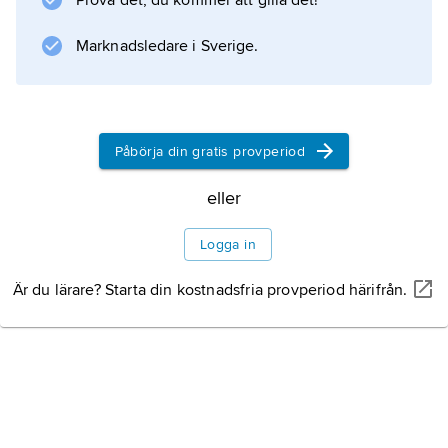
Prova det, du kommer att gilla det!
Marknadsledare i Sverige.
Information om artikeln
Påbörja din gratis provperiod
eller
Logga in
Är du lärare? Starta din kostnadsfria provperiod härifrån.