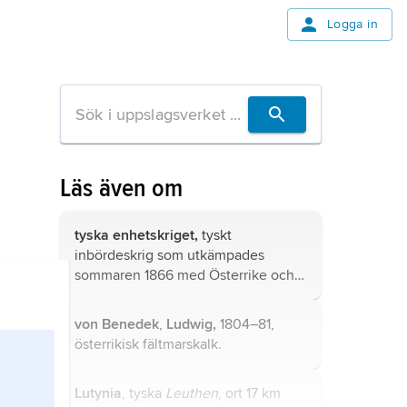
Logga in
Läs även om
tyska enhetskriget,
tyskt
inbördeskrig som utkämpades
sommaren 1866 med Österrike och
Preussen som huvudmotståndare.
von Benedek
,
Ludwig,
1804–81,
österrikisk fältmarskalk.
Lutynia
, tyska
Leuthen
, ort 17 km