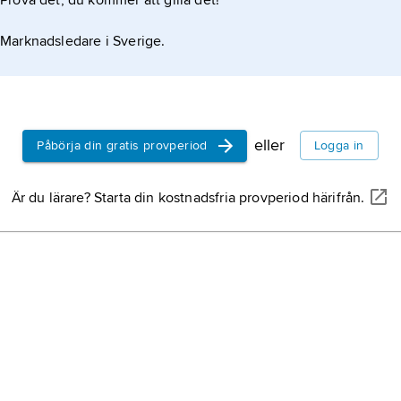
Prova det, du kommer att gilla det!
Marknadsledare i Sverige.
eller
Påbörja din gratis provperiod
Logga in
Är du lärare? Starta din kostnadsfria provperiod härifrån.