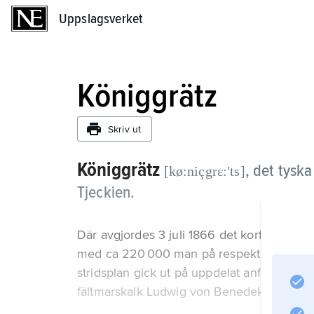
Uppslagsverket
Uppslagsverket
Königgrätz
Skriv ut
Königgrätz
,
det tysk
[kø:niçgrɛ:ʹts]
Tjeckien.
Där avgjordes 3 juli 1866 det korta kriget m
med ca 220 000 man på respektive sida. 
stridsplan gick ut på uppdelat anfall: sam
fältmarskalk Ludwig von Benedek, angreps 