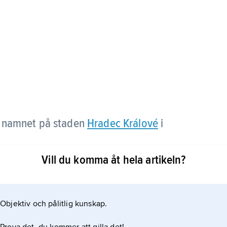
a namnet på staden
Hradec Králové
i
Vill du komma åt hela artikeln?
ellan Preussen och Österrike, i ett väldigt slag
Preussiske generalstabschefen von Moltkes
tidigt som de samlade österrikiska arméerna, under
Objektiv och pålitlig kunskap.
och bands frontalt, skulle en