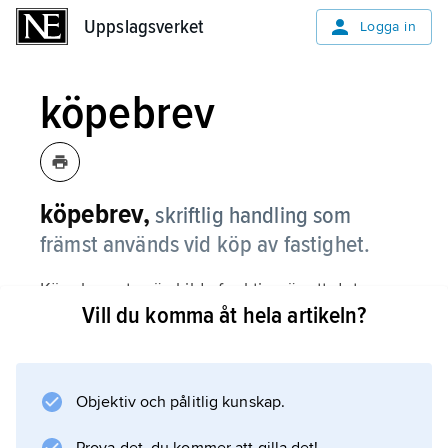
Uppslagsverket
Uppslagsverket
Logga in
köpebrev
köpebrev,
skriftlig handling som
främst används vid köp av fastighet.
Köpebrevets särskilda funktion är att det
Vill du komma åt hela artikeln?
innehåller kvitto på att köparen betalt vad han
utlovat för att få tillträda fastigheten. Det är
även bevis på att även andra villkor är
uppfyllda, som annars kunde ge säljaren eller
Objektiv och pålitlig kunskap.
köparen rätt att före tillträdesdagen dra sig ur