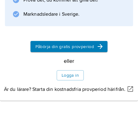
Prova det, du kommer att gilla det!
köpet.
Marknadsledare i Sverige.
Information om artikeln
Påbörja din gratis provperiod
eller
Logga in
Är du lärare? Starta din kostnadsfria provperiod härifrån.