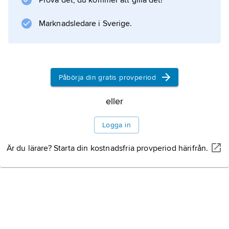
Prova det, du kommer att gilla det!
Information om artikeln
Marknadsledare i Sverige.
Påbörja din gratis provperiod
eller
Logga in
Är du lärare? Starta din kostnadsfria provperiod härifrån.