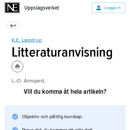
Uppslagsverket
Uppslagsverket
Logga in
K.E. Løgstrup
Litteraturanvisning
L.-O. Armgard,
Antropologi: Problem i K.E. Løgstrups
Vill du komma åt hela artikeln?
författarskap
(1971);
Objektiv och pålitlig kunskap.