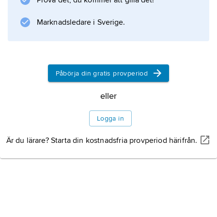
Prova det, du kommer att gilla det!
Information om artikeln
Marknadsledare i Sverige.
Påbörja din gratis provperiod
eller
Logga in
Är du lärare? Starta din kostnadsfria provperiod härifrån.