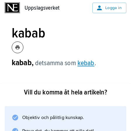
Uppslagsverket
Uppslagsverket
Logga in
kabab
kabab,
detsamma som
kebab
.
Vill du komma åt hela artikeln?
Information om artikeln
Objektiv och pålitlig kunskap.