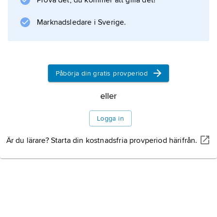
Prova det, du kommer att gilla det!
Marknadsledare i Sverige.
Påbörja din gratis provperiod
eller
Logga in
Är du lärare? Starta din kostnadsfria provperiod härifrån.