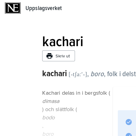
Uppslagsverket
Uppslagsverket
kachari
Skriv ut
kachari
,
boro
,
folk i del
[-tʃa:ʹ-]
Kachari delas in i bergsfolk (
dimasa
) och slättfolk (
bodo
,
boro