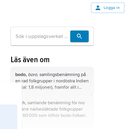
Logga in
Läs även om
bodo,
boro
, samlingsbenämning på
en rad folkgrupper i nordöstra Indien
(antal: 1,8 miljoner), framför allt i
delstaterna Assam, Meghalaya och
Tripura, som talar bodo-garospråk,
koch,
samlande benämning för nio
vilka utgör en gren av de
smärre närbesläktade folkgrupper
tibetoburmanska språken.
om 60 000 som tillhör
bodo-folken
.