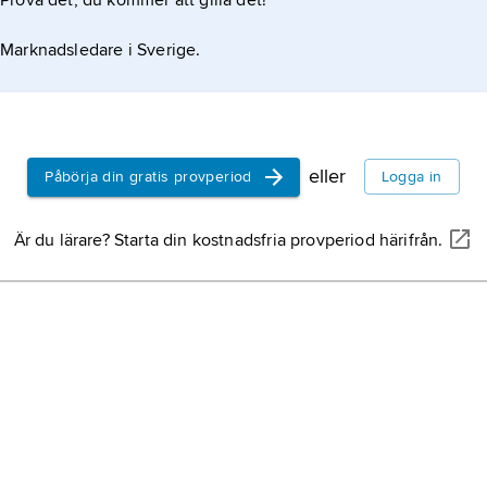
Prova det, du kommer att gilla det!
Marknadsledare i Sverige.
 bengaler och är delvis assimilerade bland dem.
eller
Påbörja din gratis provperiod
Logga in
Är du lärare? Starta din kostnadsfria provperiod härifrån.