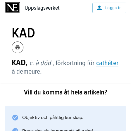
Uppslagsverket
Uppslagsverket
Logga in
KAD
KAD,
c. à död
, förkortning för
cathéter
à demeure.
Vill du komma åt hela artikeln?
Information om artikeln
Objektiv och pålitlig kunskap.