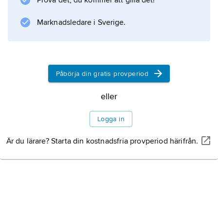
Prova det, du kommer att gilla det!
Marknadsledare i Sverige.
Påbörja din gratis provperiod
eller
Logga in
Är du lärare? Starta din kostnadsfria provperiod härifrån.