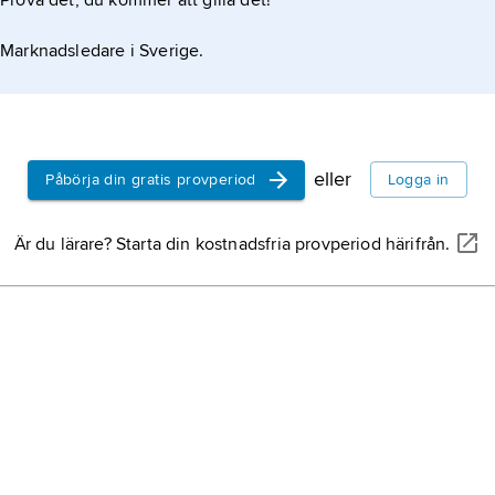
Prova det, du kommer att gilla det!
Marknadsledare i Sverige.
eller
Påbörja din gratis provperiod
Logga in
Är du lärare? Starta din kostnadsfria provperiod härifrån.