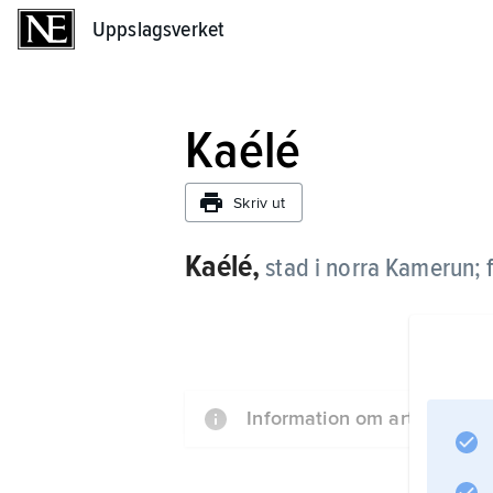
Uppslagsverket
Uppslagsverket
Kaélé
Skriv ut
Kaélé,
stad i norra Kamerun; 
Information om artikeln