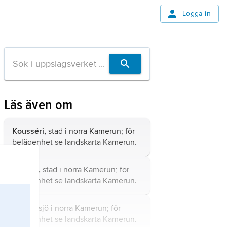
Logga in
Läs även om
Kousséri,
stad i norra Kamerun; för
belägenhet se landskarta
Kamerun
.
Mokolo,
stad i norra Kamerun; för
belägenhet se landskarta
Kamerun
.
Lagdo,
sjö i norra Kamerun; för
belägenhet se landskarta
Kamerun
.