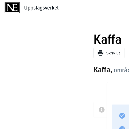
Uppslagsverket
Uppslagsverket
Kaffa
Skriv ut
Kaffa,
områd
Informat