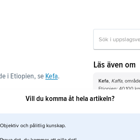
Läs även om
e i Etiopien, se
Kefa
.
Kefa
,
Kaffa
, område
Etiopien; 40 100 k
Vill du komma åt hela artikeln?
Kefar Sava,
stad i 
för belägenhet se 
ion om artikeln
Objektiv och pålitlig kunskap.
Kefas
, aram.
Kēfā
latin
Petrus
, ”klipp