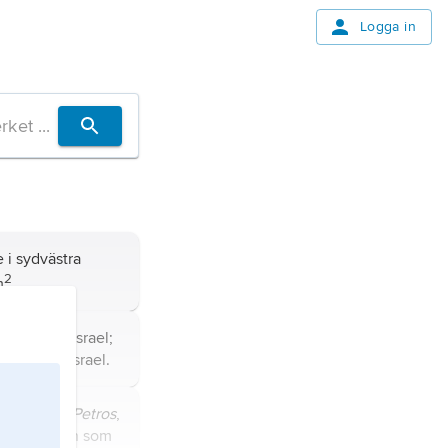
Logga in
 i sydvästra
2
m
.
nordvästra Israel;
landskarta
Israel
.
ū
, grekiska
Petros
,
an”, tillnamn som