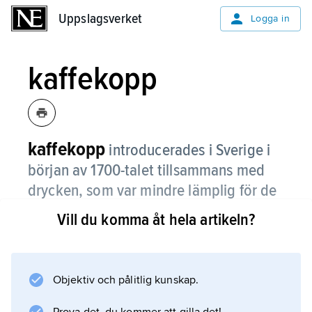
Uppslagsverket
Uppslagsverket
Logga in
kaffekopp
kaffekopp
introducerades i Sverige i
början av 1700-talet tillsammans med
drycken, som var mindre lämplig för de
traditionella dryckeskärl som då stod till
Vill du komma åt hela artikeln?
buds.
De äldsta var importerade från Turkiet och
hade varken öra eller fat utan hölls på grund
Objektiv och pålitlig kunskap.
av det heta kaffet i särskilda kopphållare.