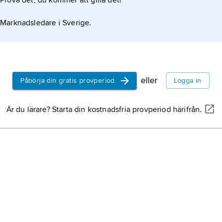
Prova det, du kommer att gilla det!
Marknadsledare i Sverige.
eller
Påbörja din gratis provperiod
Logga in
Är du lärare? Starta din kostnadsfria provperiod härifrån.