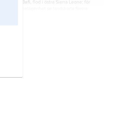
Bafi,
flod i östra Sierra Leone; för
belägenhet se landskarta
Sierra
Leone
.
Kambia,
stad i västra Sierra Leone;
för belägenhet se landskarta
Sierra
Leone
.
Shenge,
stad i sydvästra Sierra
Leone; för belägenhet se landskarta
Sierra Leone
.
Sulima,
stad i södra Sierra Leone; för
belägenhet se landskarta
Sierra
Leone
.
Moyamba,
stad i sydvästra Sierra
Leone; för belägenhet se landskarta
Sierra Leone
.