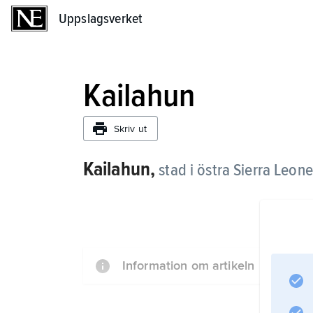
Uppslagsverket
Uppslagsverket
Kailahun
Skriv ut
Kailahun,
stad i östra Sierra Leon
Information om artikeln