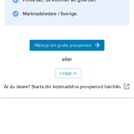
Prova det, du kommer att gilla det!
Marknadsledare i Sverige.
Information om artikeln
Påbörja din gratis provperiod
eller
Logga in
Är du lärare? Starta din kostnadsfria provperiod härifrån.