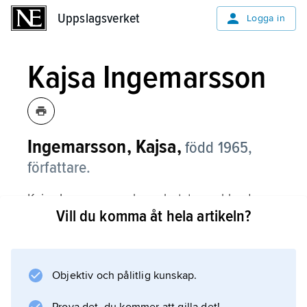
Uppslagsverket
Uppslagsverket
Logga in
Kajsa Ingemarsson
Ingemarsson, Kajsa,
född 1965,
författare.
Kajsa Ingemarsson har arbetat som bland
Vill du komma åt hela artikeln?
annat översättare och tolk och medverkar
även i underhållningsprogram i radio och TV,
ofta med satirisk udd. Som författare har hon
vunnit en stor och hängiven läsekrets.
Objektiv och pålitlig kunskap.