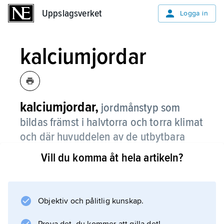
Uppslagsverket
Uppslagsverket
Logga in
kalciumjordar
kalciumjordar,
jordmånstyp som
bildas främst i halvtorra och torra klimat
och där huvuddelen av de utbytbara
katjonerna förekommer i form av
Vill du komma åt hela artikeln?
kalciumjoner.
Den viktigaste jordmånsprocessen är
transport och på visst djup ackumulering av
Objektiv och pålitlig kunskap.
kalciumkarbonat. Ett liknande marktillstånd