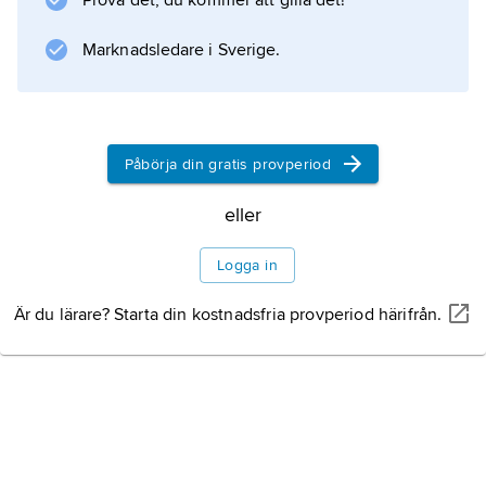
Prova det, du kommer att gilla det!
Marknadsledare i Sverige.
Påbörja din gratis provperiod
eller
Logga in
Är du lärare? Starta din kostnadsfria provperiod härifrån.