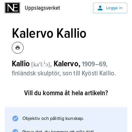
Uppslagsverket
Uppslagsverket
Logga in
Kalervo Kallio
Kallio
Kalervo,
i
,
1909–69,
[kaʹl:
ɔ]
finländsk skulptör, son till Kyösti Kallio.
Efter debuten 1937 utförde Kallio ett antal
Vill du komma åt hela artikeln?
porträtt i heroiserande stil. Han vistades åren
1949–53 i USA. Åter i hemlandet försökte
Kallio med växlande framgång i en
omfattande monument- och
Objektiv och pålitlig kunskap.
porträttproduktion anknyta till den samtida