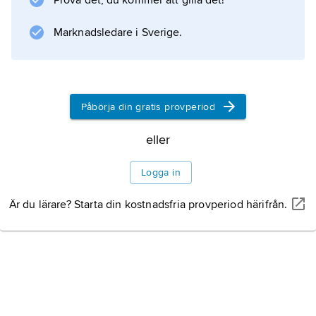
Prova det, du kommer att gilla det!
realismen.
Marknadsledare i Sverige.
Information om artikeln
Påbörja din gratis provperiod
eller
Logga in
Är du lärare? Starta din kostnadsfria provperiod härifrån.