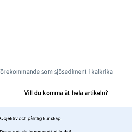
, förekommande som sjösediment i kalkrika
Vill du komma åt hela artikeln?
0–12 % kalciumkarbonat, vilket lösts ur
orm transporterats till sjöarna med tillrinnande
 av växternas fotosyntes. Den lägger sig som ett
Objektiv och pålitlig kunskap.
 uppträder som små kalkkorn.