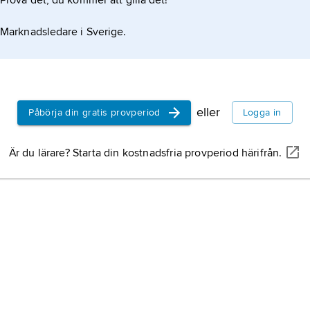
Prova det, du kommer att gilla det!
Marknadsledare i Sverige.
eller
Påbörja din gratis provperiod
Logga in
Är du lärare? Starta din kostnadsfria provperiod härifrån.