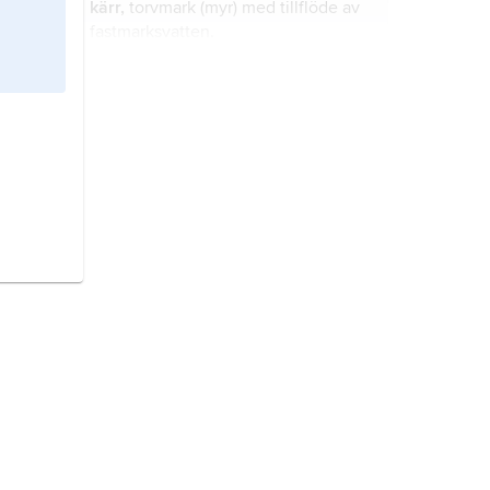
kärr,
torvmark (myr) med tillflöde av
infiltrationen av nederbördsvatten.
fastmarksvatten.
jordarter,
naturligt bildade
avlagringar med lös struktur, dvs.
utan sammanhållande kemiska
bindningar mellan de fasta
partiklarna.
sjö,
insjö
, större, mer eller mindre
permanent vattensamling i en
naturlig sänka i jordytan.
vattenverk,
anläggning där
grundvatten eller ytvatten bereds till
dricksvatten
.
vatten,
kemisk förening mellan väte
och syre, med formeln H
O.
2