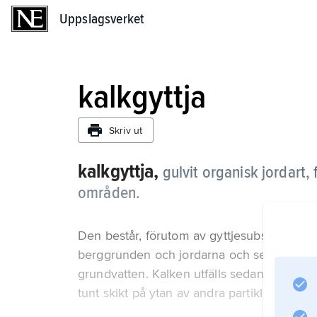
Uppslagsverket
Uppslagsverket
kalkgyttja
Skriv ut
kalkgyttja,
gulvit organisk jordart
områden.
Den består, förutom av gyttjesubstans, av 1
berggrunden och jordarna och sedan i löst f
grundvatten. Kalken utfälls sedan på grund
tunt skikt på ytan av andra partiklar eller