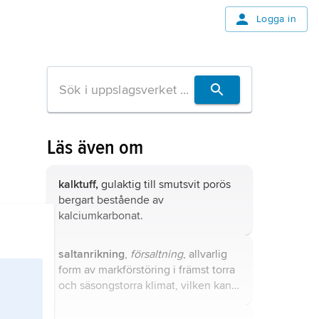
Logga in
Läs även om
kalktuff,
gulaktig till smutsvit porös
bergart bestående av
kalciumkarbonat.
saltanrikning
,
försaltning
, allvarlig
form av markförstöring i främst torra
och säsongstorra klimat, vilken kan
uppkomma när vattenavdunstningen
från marken är större än