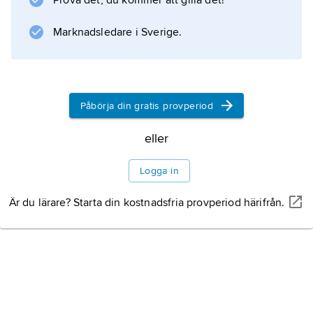
Prova det, du kommer att gilla det!
av en viss investering.
Marknadsledare i Sverige.
Om kalkylen används vid prissättning, efter
beaktande av efterfråge- och konkurrensläget,
är det en priskalkyl. Man skiljer mellan en
Påbörja din gratis provperiod
förkalkyl, som fungerar som
planeringsunderlag, och en efterkalkyl för
eller
uppföljning.
Logga in
Är du lärare? Starta din kostnadsfria provperiod härifrån.
Information om artikeln