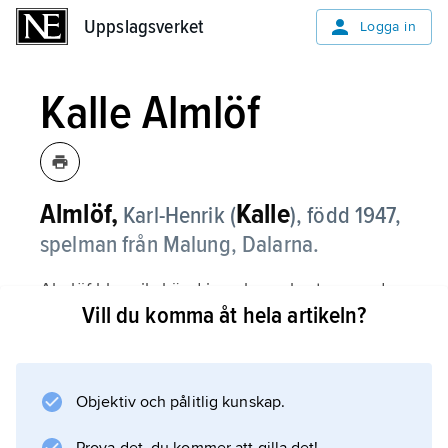
Uppslagsverket
Uppslagsverket
Logga in
Kalle Almlöf
Almlöf,
Kalle
Karl-Henrik (
),
född 1947,
spelman från Malung, Dalarna.
Almlöf blev rikskänd i spelmanskretsar med
Vill du komma åt hela artikeln?
skivan
Västerdalton
(1972) och har sedan främst ägnat sig åt
Västerdalarnas folkliga musiktradition.
Objektiv och pålitlig kunskap.