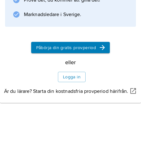
Prova det, du kommer att gilla det!
Marknadsledare i Sverige.
Information om artikeln
Påbörja din gratis provperiod
eller
Logga in
Är du lärare? Starta din kostnadsfria provperiod härifrån.