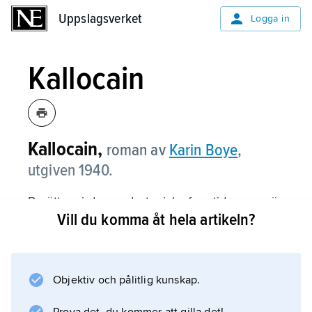
Uppslagsverket
Uppslagsverket
Logga in
Kallocain
Kallocain,
roman av
Karin Boye
,
utgiven 1940.
Berättare i denna dystopiska framtidsroman är
Vill du komma åt hela artikeln?
Leo Kall, uppfinnare av kallocainet, en
sanningsdrog som av statsmakten används för
att få människor att röja sina innersta tankar.
Kall berättar om ett totalitärt samhälle där den
Objektiv och pålitlig kunskap.
enskilda individen hela tiden övervakas och