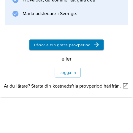
Prova det, du kommer att gilla det!
där livet framlevs i underjordiska städer,
styrda av militär och
Marknadsledare i Sverige.
Webbresurs
Påbörja din gratis provperiod
Information om artikeln
eller
Logga in
Är du lärare? Starta din kostnadsfria provperiod härifrån.