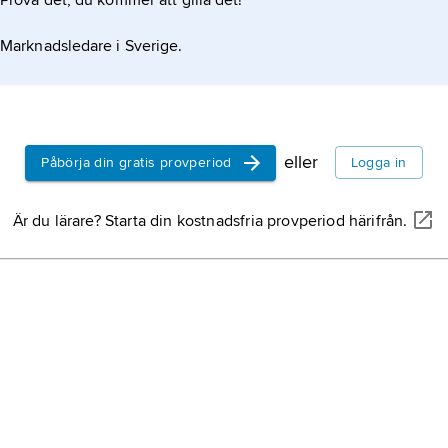
Prova det, du kommer att gilla det!
Gyler
,
Wulf
kanslisekre
Marknadsledare i Sverige.
först omtal
erlade en l
begånget d
Kristian II
(
Christiern I
”Kristian Ty
eller
Påbörja din gratis provperiod
Logga in
25 januari
Norge 1513
Kalmarkrig
son till ku
Är du lärare? Starta din kostnadsfria provperiod härifrån.
Danmark oc
Sachsen.
Karl Knuts
född 1408 e
1470, sven
och 1467–70
Bonde
.
Brahe, Per,
1602, död 
ämbetsman, 
släktartikel