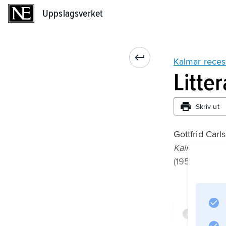
Uppslagsverket
Uppslagsverket
Kalmar reces
Litte
Skriv ut
Gottfrid Carl
Kalmar reces
(1955).
Infor