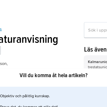
s
raturanvisning
Läs äve
Kalmaruni
sson,
trestatsuni
s 1483
fick en for
Vill du komma åt hela artikeln?
unionsmöte
vissa avbro
Sture, Sten
val till sve
död 14 dec
riksförestån
Objektiv och pålitlig kunskap.
mation om artikeln
Sture
.