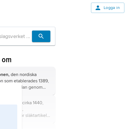
Logga in
n om
onen,
den nordiska
on som etablerades 1389,
mell fullbordan genom
t i Kalmar 1397 och med
tt bestod till Gustav Vasas
,
d.ä., född cirka 1440,
nsk kung 1523.
ember 1503,
dare; jämför släktartikel