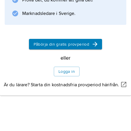
Prova det, du kommer att gilla det!
apsaraser
. Då han med sina pilar sökte tända den
Marknadsledare i Sverige.
asketiske
Shivas
åtrå till
Parvati
Påbörja din gratis provperiod
brändes han till aska av en blick från Shivas
tredje öga. Rati utverkade dock löfte om att
eller
han skulle
Logga in
Är du lärare? Starta din kostnadsfria provperiod härifrån.
Information om artikeln