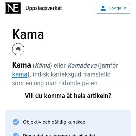
Uppslagsverket
Uppslagsverket
Logga in
Kama
Kama
(
Kāma
) eller
Kamadeva
(jämför
kama
),
indisk kärleksgud framställd
som en ung man ridande på en
papegoja och med en
makara
(fisk eller
Vill du komma åt hela artikeln?
imaginärt sjödjur) i sitt banér.
Han beledsagas av bland andra sina makor
Rati (’Vällusten’) och Priti (’Njutningen’) samt
Objektiv och pålitlig kunskap.
av Vasanta (’Våren’) och