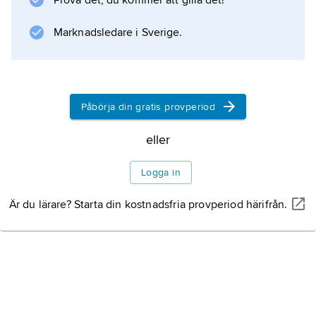
Prova det, du kommer att gilla det!
Marknadsledare i Sverige.
Påbörja din gratis provperiod
eller
Logga in
Är du lärare? Starta din kostnadsfria provperiod härifrån.