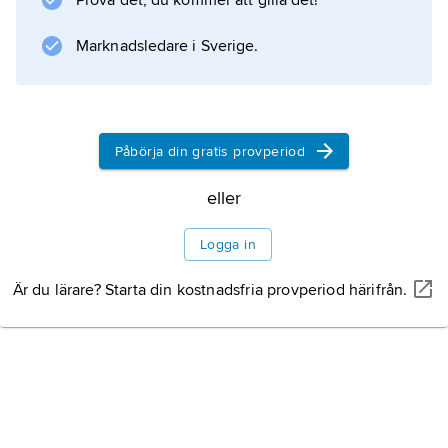
Prova det, du kommer att gilla det!
Marknadsledare i Sverige.
Påbörja din gratis provperiod
eller
Logga in
Är du lärare? Starta din kostnadsfria provperiod härifrån.