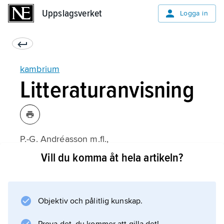
Uppslagsverket
Uppslagsverket
Logga in
kambrium
Litteraturanvisning
P.-G. Andréasson m.fl.,
Geobiosfären
Vill du komma åt hela artikeln?
(2006);
Objektiv och pålitlig kunskap.
Information om artikeln