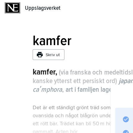
Uppslagsverket
Uppslagsverket
kamfer
Skriv ut
kamfer,
(via franska och medeltids
kanske ytterst ett persiskt ord)
japa
caʹmphora
, art i familjen lagerväxter.
Det är ett ständigt grönt träd som har dec
ovansida och något blågrön undersida. De s
ett rött bär. Trädet kan bli 50 m högt med
gammalt. Arten hör