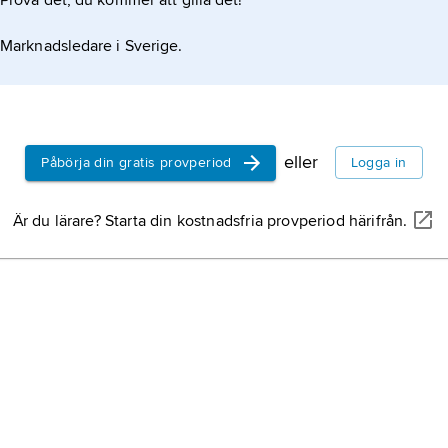
Prova det, du kommer att gilla det!
Marknadsledare i Sverige.
eller
Påbörja din gratis provperiod
Logga in
Är du lärare? Starta din kostnadsfria provperiod härifrån.