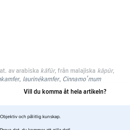
lat. av arabiska
kāfūr
, från malajiska
kāpūr
,
nkamfer
,
laurinékamfer
,
Cinnamoʹmum
Vill du komma åt hela artikeln?
imeterlånga, elliptiska blad med glänsande grön
må, vita blommorna sitter i klasar, och frukten är
Objektiv och pålitlig kunskap.
 en krondiameter på 15 m och mer än 1 000 år