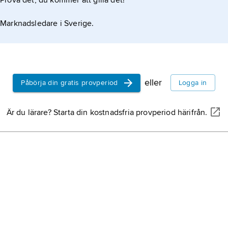
Prova det, du kommer att gilla det!
Marknadsledare i Sverige.
eller
Påbörja din gratis provperiod
Logga in
Är du lärare? Starta din kostnadsfria provperiod härifrån.