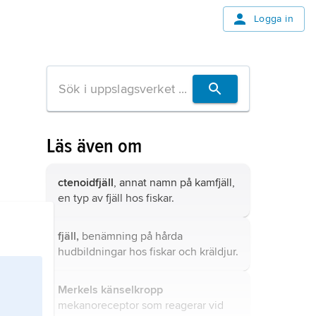
Logga in
Läs även om
ctenoidfjäll
, annat namn på
kamfjäll
,
en typ av fjäll hos fiskar.
fjäll,
benämning på hårda
hudbildningar hos fiskar och kräldjur.
Merkels känselkropp
mekanoreceptor som reagerar vid