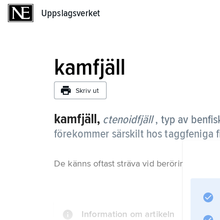
Uppslagsverket
Uppslagsverket
kamfjäll
Skriv ut
kamfjäll,
ctenoidfjäll
, typ av benfi
förekommer särskilt hos taggfeniga f
De känns oftast sträva vid beröring.
Information om artikeln