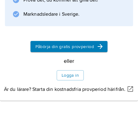
Prova det, du kommer att gilla det!
Information om artikeln
Marknadsledare i Sverige.
Påbörja din gratis provperiod
eller
Logga in
Är du lärare? Starta din kostnadsfria provperiod härifrån.