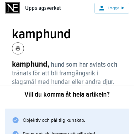
Uppslagsverket
Uppslagsverket
Logga in
kamphund
kamphund,
hund som har avlats och
tränats för att bli framgångsrik i
slagsmål med hundar eller andra djur.
Vill du komma åt hela artikeln?
Djurkamper har sedan länge varit ett utbrett
nöje. Numera är djurkamper olagliga i Sverige
och i många andra länder.
Objektiv och pålitlig kunskap.