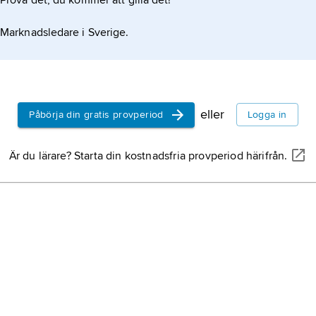
Prova det, du kommer att gilla det!
Marknadsledare i Sverige.
eller
Påbörja din gratis provperiod
Logga in
Är du lärare? Starta din kostnadsfria provperiod härifrån.