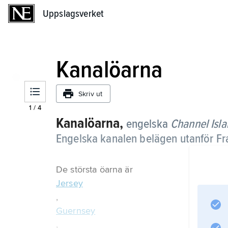
Uppslagsverket
Uppslagsverket
Kanalöarna
Skriv ut
1
/
4
Kanalöarna,
engelska
Channel Isl
Engelska kanalen belägen utanför Fr
De största öarna är
Jersey
,
Guernsey
,