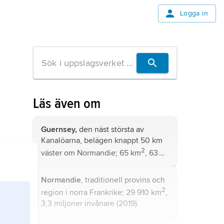
Logga in
Läs även om
Guernsey,
den näst största av
Kanalöarna
, belägen knappt 50 km
2
väster om Normandie; 65 km
, 63
000 invånare (2014).
Normandie
, traditionell provins och
2
region i norra Frankrike; 29 910 km
,
3,3 miljoner invånare (2019).