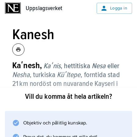
Uppslagsverket
Uppslagsverket
Logga in
Kanesh
Kaʹnesh,
Kaʹnis
, hettitiska
Nesa
eller
Nesha
, turkiska
Küʹltepe
,
forntida stad
21 km nordöst om nuvarande Kayseri i
Turkiet.
Vill du komma åt hela artikeln?
Efter kortare utländska utgrävningar har
Kanesh undersökts av turkiska arkeologer
sedan 1948.
Objektiv och pålitlig kunskap.