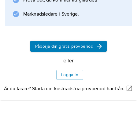
Litteraturanvisning
Prova det, du kommer att gilla det!
Marknadsledare i Sverige.
Information om artikeln
Påbörja din gratis provperiod
eller
Logga in
Är du lärare? Starta din kostnadsfria provperiod härifrån.