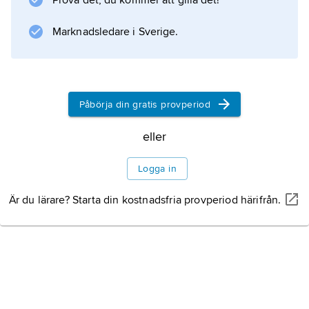
Prova det, du kommer att gilla det!
intervallen bäst bestämdes rent
gehörsmässigt.
Marknadsledare i Sverige.
Information om artikeln
Påbörja din gratis provperiod
eller
Logga in
Är du lärare? Starta din kostnadsfria provperiod härifrån.