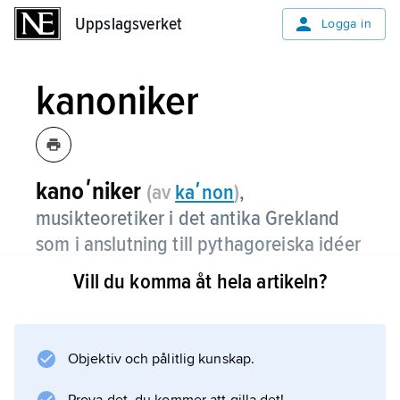
Uppslagsverket
Uppslagsverket
Logga in
kanoniker
kanoʹniker
(av
kaʹnon
)
,
musikteoretiker i det antika Grekland
som i anslutning till pythagoreiska idéer
såg musikens grund i de intervall som
Vill du komma åt hela artikeln?
kan uttryckas i enkla talförhållanden
(t.ex. 1:2 för oktaven, dvs. hela och
halva stränglängdens toner).
Objektiv och pålitlig kunskap.
Mot dessa hävdade bl.a. Aristoxenos att