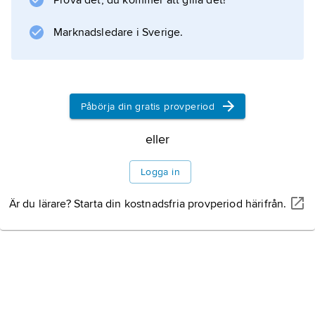
Prova det, du kommer att gilla det!
Schweiz
(Statsskick och politik).
Marknadsledare i Sverige.
Information om artikeln
Påbörja din gratis provperiod
eller
Logga in
Är du lärare? Starta din kostnadsfria provperiod härifrån.