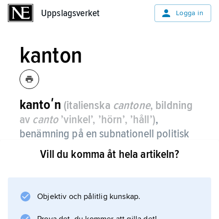
Uppslagsverket
Uppslagsverket
Logga in
kanton
kantoʹn
(italienska
cantone
, bildning
av
canto
’vinkel’, ’hörn’, ’håll’)
,
benämning på en subnationell politisk
och administrativ enhet i vissa länder.
Vill du komma åt hela artikeln?
Schweiz utgörs av 26 kantoner med relativt
långt driven autonomi. Kantonerna är
medlemmar i den schweiziska förbundsstaten
Objektiv och pålitlig kunskap.
(Edsförbundet). Se