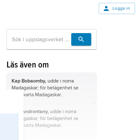
Logga in
Läs även om
Kap Bobaomby,
udde i norra
Madagaskar; för belägenhet se
landskarta
Madagaskar
.
Kap Androntany,
udde i norra
Madagaskar; för belägenhet se
landskarta
Madagaskar
.