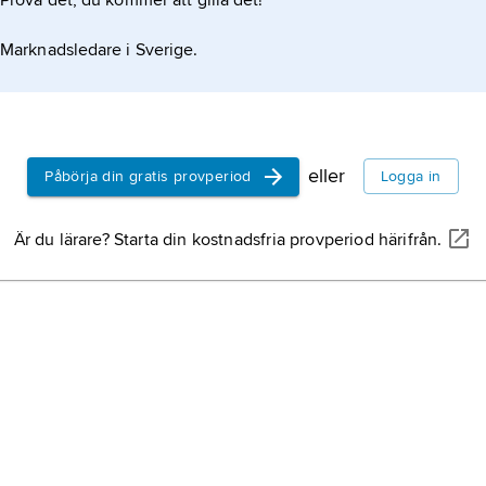
Prova det, du kommer att gilla det!
Marknadsledare i Sverige.
eller
Påbörja din gratis provperiod
Logga in
Är du lärare? Starta din kostnadsfria provperiod härifrån.