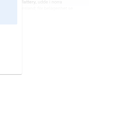
Kap Flattery,
udde i norra
Queensland; för belägenhet se
landskarta
Australien
.
Kap Kanais,
udde i norra Egypten;
för belägenhet se landskarta
Egypten
.
Kap Bojeador,
udde i norra
Filippinerna; för belägenhet se
landskarta
Filippinerna
.
Kap Kerempe,
udde i norra Turkiet;
för belägenhet se landskarta
Turkiet
.
Kap Bafra,
udde i norra Turkiet; för
belägenhet se landskarta
Turkiet
.