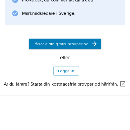
Prova det, du kommer att gilla det!
Marknadsledare i Sverige.
Påbörja din gratis provperiod
eller
Logga in
Är du lärare? Starta din kostnadsfria provperiod härifrån.