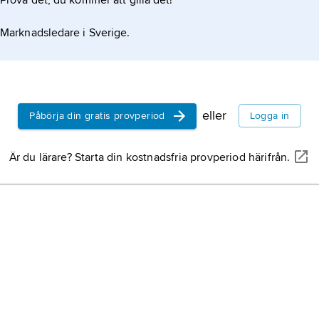
Prova det, du kommer att gilla det!
Marknadsledare i Sverige.
eller
Påbörja din gratis provperiod
Logga in
Är du lärare? Starta din kostnadsfria provperiod härifrån.