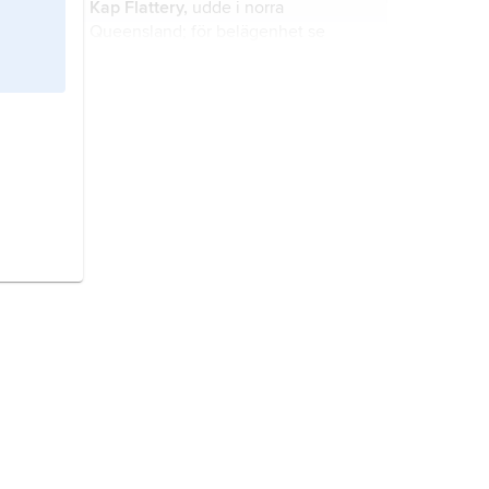
Kap Flattery,
udde i norra
Queensland; för belägenhet se
landskarta
Australien
.
Kap Melville,
udde i norra
Queensland; för belägenhet se
landskarta
Australien
.
Kap Arnhem,
udde i norra Northern
Territory; för belägenhet se
landskarta
Australien
.
Kap Wessel,
udde i norra Northern
Territory; för belägenhet se
landskarta
Australien
.
Kap Wilson,
udde i södra Victoria;
för belägenhet se landskarta
Australien
.