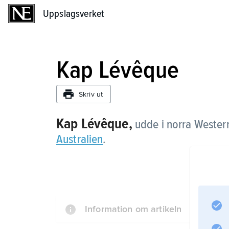
Uppslagsverket
Uppslagsverket
Kap Lévêque
Skriv ut
Kap Lévêque,
udde i norra Western
Australien
.
Information om artikeln