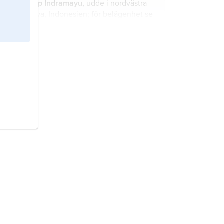
Kap Indramayu,
udde i nordvästra
Java, Indonesien; för belägenhet se
karta
Java
.
Kap Datu,
udde i västra Borneo,
Indonesien; för belägenhet se karta
Borneo
.
Kap Selatan,
udde i sydöstra
Borneo, Indonesien; för belägenhet
se karta
Borneo
.
Kap Sambar,
udde i sydvästra
Borneo, Indonesien; för belägenhet
se karta
Borneo
.
Kap Papisoi,
udde i västra Nya
Guinea, Indonesien, för belägenhet
se karta
Nya Guinea
.