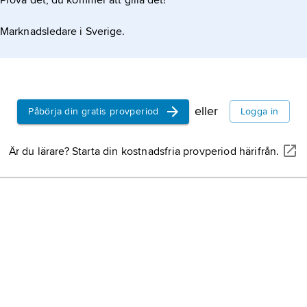
Prova det, du kommer att gilla det!
Marknadsledare i Sverige.
eller
Påbörja din gratis provperiod
Logga in
Är du lärare? Starta din kostnadsfria provperiod härifrån.