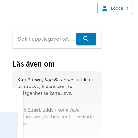
Logga in
Läs även om
Kap Purwo,
Kap Bantenan
, udde i
östra Java, Indonesien; för
belägenhet se karta
Java
.
Kap Bugel,
udde i norra Java,
Indonesien; för belägenhet se karta
Java
.