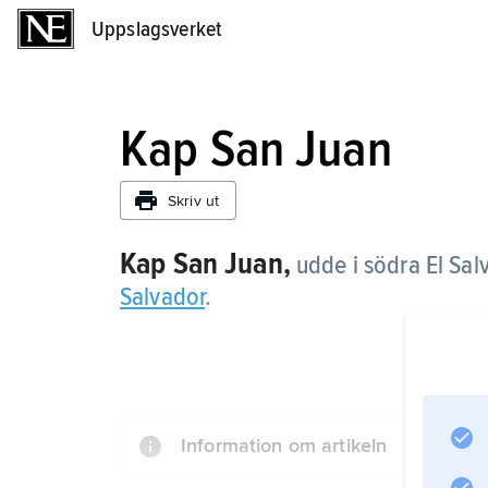
Uppslagsverket
Uppslagsverket
Kap San Juan
Skriv ut
Kap San Juan,
udde i södra El Sal
Salvador
.
Information om artikeln