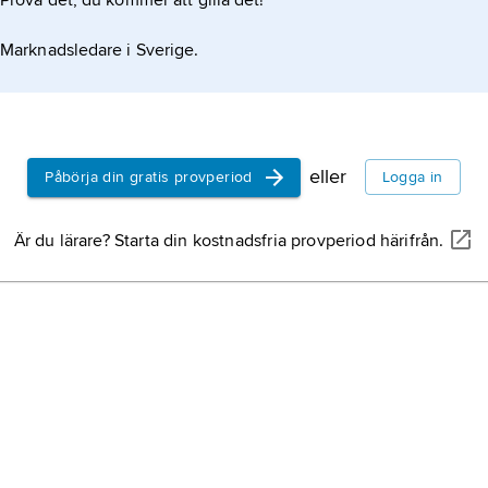
Prova det, du kommer att gilla det!
Marknadsledare i Sverige.
eller
Påbörja din gratis provperiod
Logga in
Är du lärare? Starta din kostnadsfria provperiod härifrån.