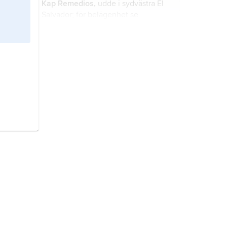
Kap Remedios,
udde i sydvästra El
Salvador; för belägenhet se
landskarta
El Salvador
.
Kap San Francisco,
udde i
nordvästra Ecuador; för belägenhet
se landskarta
Ecuador
.
Kap San Antonio,
udde i västra
Kuba; för belägenhet se landskarta
Kuba
.
Kap San Lorenzo,
udde i västra
Ecuador; för belägenhet se
landskarta
Ecuador
.
Kap San Román,
udde i nordvästra
Venezuela; för belägenhet se
landskarta
Venezuela
.