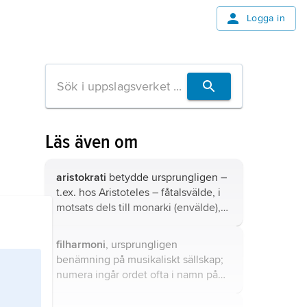
Logga in
Läs även om
aristokrati
betydde ursprungligen –
t.ex. hos Aristoteles – fåtalsvälde, i
motsats dels till monarki (envälde),
dels till demokrati (folkvälde).
filharmoni
, ursprungligen
benämning på musikaliskt sällskap;
numera ingår ordet ofta i namn på
symfoniorkestrar och körer som
samverkar med sådana, t.ex.