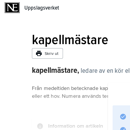
Uppslagsverket
Uppslagsverket
kapellmästare
Skriv ut
kapellmästare,
ledare av en kör el
Från medeltiden betecknade kapellmästare 
eller ett hov. Numera används termen som 
Information om artikeln