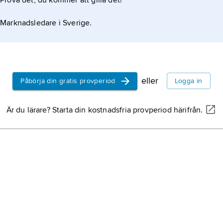
Prova det, du kommer att gilla det!
Marknadsledare i Sverige.
eller
Påbörja din gratis provperiod
Logga in
Är du lärare? Starta din kostnadsfria provperiod härifrån.