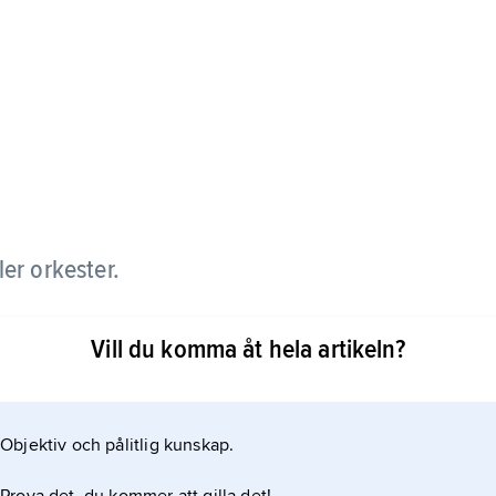
ler orkester.
en musikalisk ledare vid en kyrka, en katedral
Vill du komma åt hela artikeln?
synonym till dirigent eller ensembleledare.
Objektiv och pålitlig kunskap.