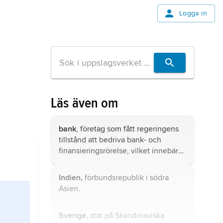
Logga in
Läs även om
bank
, företag som fått regeringens
tillstånd att bedriva bank- och
finansieringsrörelse, vilket innebär
rätt att bl.a. ta emot inlåning på
konto från allmänheten, låna i
Indien,
förbundsrepublik i södra
Riksbanken utan säkerhet och
Asien.
placera pengar på räntebärande
konto i Riksbanken.
Sverige,
stat på Skandinaviska