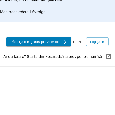
Prova det, du kommer att gilla det!
Marknadsledare i Sverige.
eller
Påbörja din gratis provperiod
Logga in
Är du lärare? Starta din kostnadsfria provperiod härifrån.