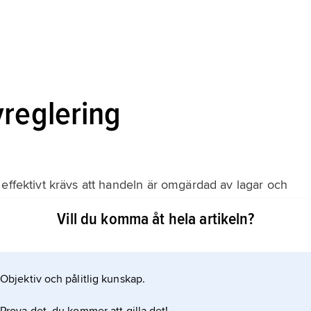
vreglering
 effektivt krävs att handeln är omgärdad av lagar och
ör hur risker ska fördelas mellan fordringsgivare och
Vill du komma åt hela artikeln?
issättning ska ske och för hur information ska spridas.
mang regleras i
Objektiv och pålitlig kunskap.