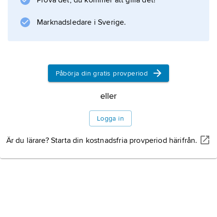
Prova det, du kommer att gilla det!
Marknadsledare i Sverige.
Påbörja din gratis provperiod
eller
Logga in
Är du lärare? Starta din kostnadsfria provperiod härifrån.