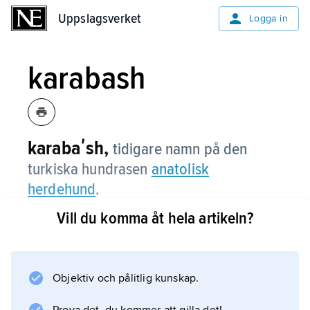
Uppslagsverket
Uppslagsverket
Logga in
karabash
karabaʹsh,
tidigare namn på den
turkiska hundrasen
anatolisk
herdehund
.
Vill du komma åt hela artikeln?
Information om artikeln
Objektiv och pålitlig kunskap.