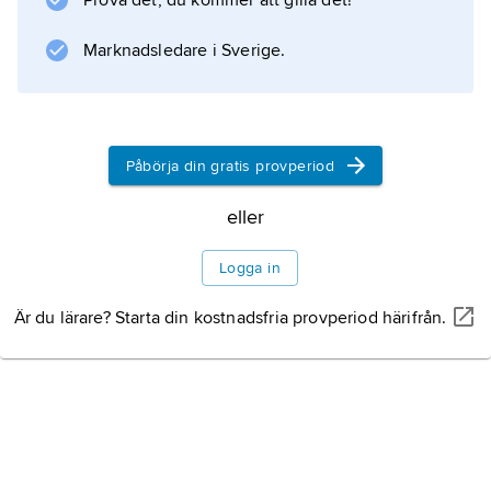
Prova det, du kommer att gilla det!
Karajemattorna knyts i hamadanteknik, dvs.
med
Marknadsledare i Sverige.
en
inslagstråd.
Litteraturanvisning
Påbörja din gratis provperiod
eller
Logga in
Information om artikeln
Är du lärare? Starta din kostnadsfria provperiod härifrån.