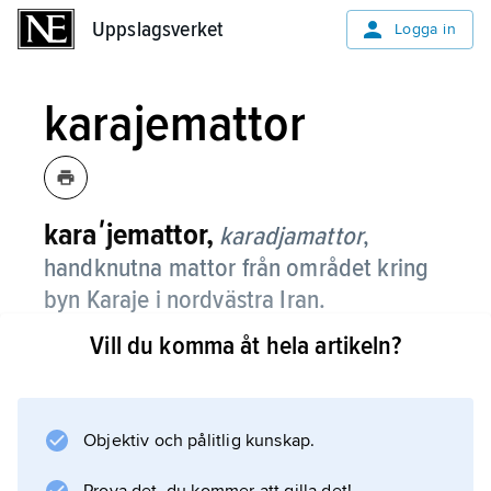
Uppslagsverket
Uppslagsverket
Logga in
karajemattor
karaʹjemattor,
karadjamattor
,
handknutna mattor från området kring
byn Karaje i nordvästra Iran.
Vill du komma åt hela artikeln?
Mattornas mittfält är rikligt mönstrat med flera
geometriska medaljonger; röda och blå färger
dominerar. Små storlekar (upp till
dosar
Objektiv och pålitlig kunskap.
) samt gallerimattor är vanligast.