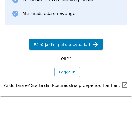
Prova det, du kommer att gilla det!
hennes psyke. Till nämnda kardinaldygder
tillfogade
Marknadsledare i Sverige.
Information om artikeln
Påbörja din gratis provperiod
eller
Logga in
Är du lärare? Starta din kostnadsfria provperiod härifrån.