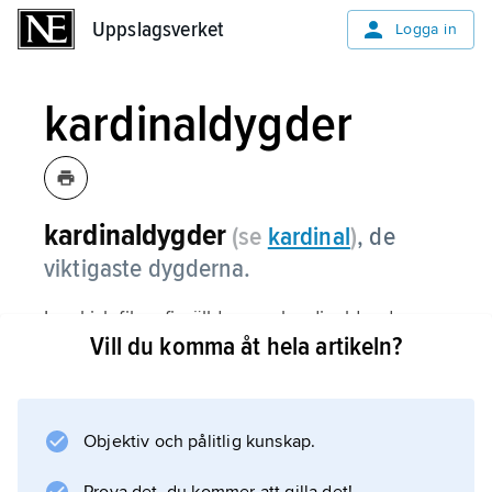
Uppslagsverket
Uppslagsverket
Logga in
kardinaldygder
kardinaldygder
(se
kardinal
)
,
de
viktigaste dygderna.
I grekisk filosofi gällde som kardinaldygder
Vill du komma åt hela artikeln?
vishet, mod, måttfullhet och rättrådighet.
Sokrates hävdade att all dygd utgjorde en
enhet och består i att känna sig själv och i att
ha kunskap om vad som är helt och hållet gott
Objektiv och pålitlig kunskap.
och nyttigt för människan och speciellt