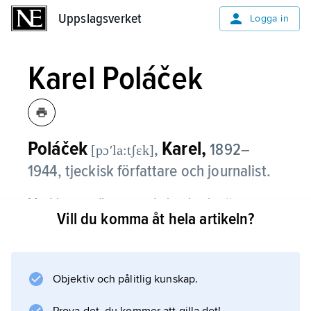
Uppslagsverket
Uppslagsverket
Logga in
Karel Poláček
Poláček
Karel,
,
1892–
[pɔʹla:tʃɛk]
1944, tjeckisk författare och journalist.
Med humor, överseende ironi och ett
Vill du komma åt hela artikeln?
nyanserat språk skildrar Karel
Poláček tjeckiska och judiska småborgare.
Särskilt inträngande är en romanserie som
utspelas under första världskriget, vilken
Objektiv och pålitlig kunskap.
inleds med