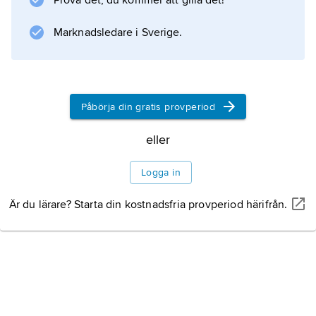
Prova det, du kommer att gilla det!
Okresní město
(’Distriktsstaden’, 1936) samt den postumt
Marknadsledare i Sverige.
utgivna
Bylo nás pět
(’Vi var fem’, 1946), där en småstadsmiljö ses
med en
Påbörja din gratis provperiod
eller
Information om artikeln
Logga in
Är du lärare? Starta din kostnadsfria provperiod härifrån.