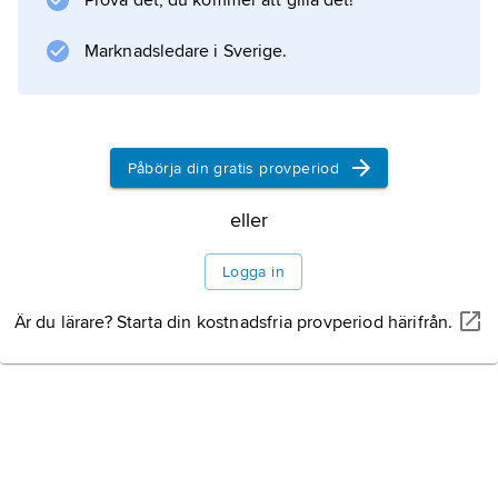
Prova det, du kommer att gilla det!
Marknadsledare i Sverige.
Påbörja din gratis provperiod
eller
Logga in
Är du lärare? Starta din kostnadsfria provperiod härifrån.