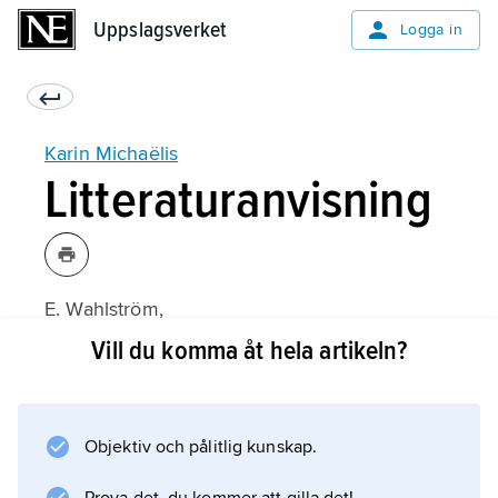
Uppslagsverket
Uppslagsverket
Logga in
Karin Michaëlis
Litteraturanvisning
E. Wahlström,
Fria flickor före Pippi: Ester Blenda Nordström
Vill du komma åt hela artikeln?
och Karin Michaëlis – Astrid Lindgrens
föregångare
(2011).
Objektiv och pålitlig kunskap.