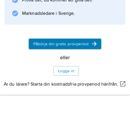
Prova det, du kommer att gilla det!
Information om artikeln
Marknadsledare i Sverige.
Påbörja din gratis provperiod
eller
Logga in
Är du lärare? Starta din kostnadsfria provperiod härifrån.