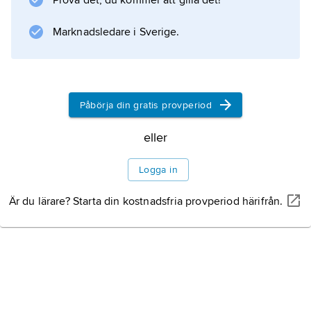
Prova det, du kommer att gilla det!
Information om artikeln
Marknadsledare i Sverige.
Påbörja din gratis provperiod
eller
Logga in
Är du lärare? Starta din kostnadsfria provperiod härifrån.