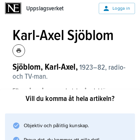
Uppslagsverket
Uppslagsverket
Logga in
Karl-Axel Sjöblom
Sjöblom, Karl-Axel,
1923–82, radio-
och TV-man.
Efter några år som nyhetsbyråredaktör
Vill du komma åt hela artikeln?
arbetade Sjöblom från 1949 som
radiojournalist samt från 1955 som TV-
producent vid Sveriges Radio.
Objektiv och pålitlig kunskap.