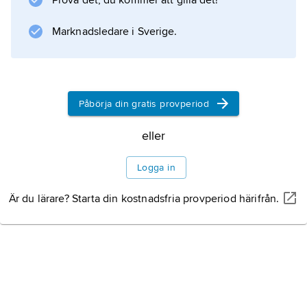
Prova det, du kommer att gilla det!
Information om artikeln
Marknadsledare i Sverige.
Påbörja din gratis provperiod
eller
Logga in
Är du lärare? Starta din kostnadsfria provperiod härifrån.