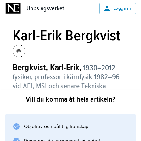
Uppslagsverket
Uppslagsverket
Logga in
Karl-Erik Bergkvist
Bergkvist, Karl-Erik,
1930–2012,
fysiker, professor i kärnfysik 1982–96
vid AFI, MSI och senare Tekniska
högskolan i Stockholm.
Vill du komma åt hela artikeln?
Karl-Erik Bergkvist arbetade bland annat med
att bestämma antineutrinons massa.
Objektiv och pålitlig kunskap.