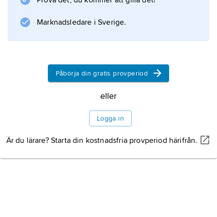
Prova det, du kommer att gilla det!
Marknadsledare i Sverige.
Påbörja din gratis provperiod
eller
Logga in
Är du lärare? Starta din kostnadsfria provperiod härifrån.