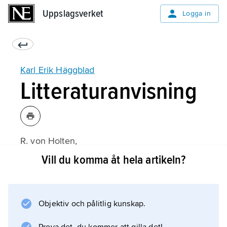
Uppslagsverket
Uppslagsverket
Logga in
Karl Erik Häggblad
Litteraturanvisning
R. von Holten,
Karl Erik Häggblad
Vill du komma åt hela artikeln?
(1989).
Objektiv och pålitlig kunskap.
Information om artikeln